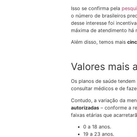
Isso se confirma pela
pesqu
o número de brasileiros pr
desse interesse foi incenti
máxima de atendimento há 
Além disso, temos mais
cin
Valores mais 
Os planos de saúde tendem 
consultar médicos e de faz
Contudo, a variação da me
autorizadas
– conforme a re
faixas etárias que acarreta
0 a 18 anos.
19 a 23 anos.