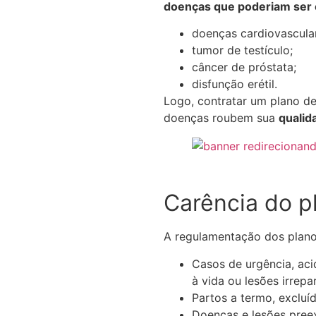
doenças que poderiam ser 
doenças cardiovascula
tumor de testículo;
câncer de próstata;
disfunção erétil.
Logo, contratar um plano de
doenças roubem sua
qualid
Carência do p
A regulamentação dos plano
Casos de urgência, aci
à vida ou lesões irrepa
Partos a termo, excluí
Doenças e lesões preex