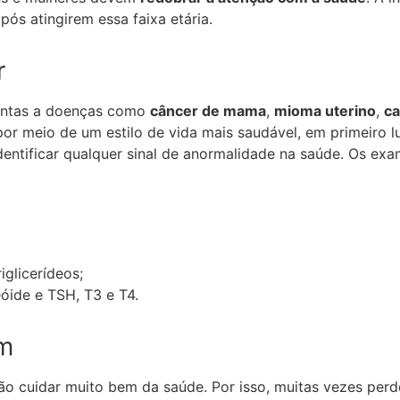
ós atingirem essa faixa etária.
r
tentas a doenças como
câncer de mama
,
mioma uterino
,
ca
or meio de um estilo de vida mais saudável, em primeiro l
entificar qualquer sinal de anormalidade na saúde. Os exa
riglicerídeos;
eóide e TSH, T3 e T4.
m
o cuidar muito bem da saúde. Por isso, muitas vezes perd