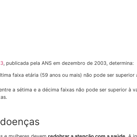
3
, publicada pela ANS em dezembro de 2003, determina:
ltima faixa etária (59 anos ou mais) não pode ser superior 
ntre a sétima e a décima faixas não pode ser superior à v
xas.
 doenças
ns e mulheres devem
redobrar a atenção com a saúde
. A 