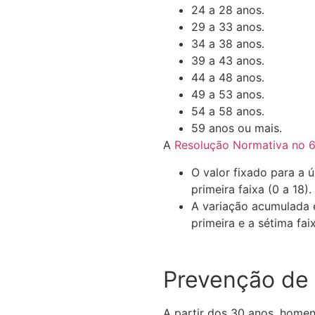
24 a 28 anos.
29 a 33 anos.
34 a 38 anos.
39 a 43 anos.
44 a 48 anos.
49 a 53 anos.
54 a 58 anos.
59 anos ou mais.
A
Resolução Normativa n
o
6
O valor fixado para a ú
primeira faixa (0 a 18).
A variação acumulada e
primeira e a sétima fai
Prevenção de
A partir dos 30 anos, home