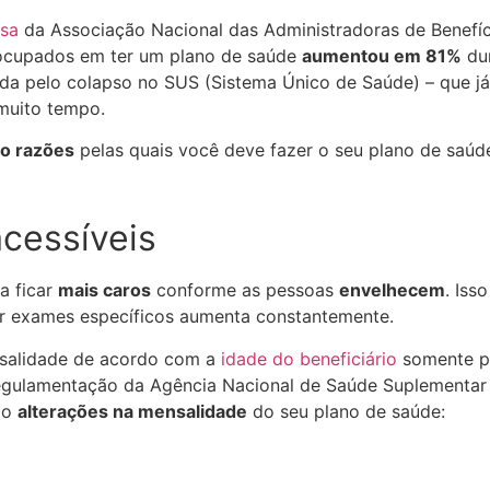
isa
da Associação Nacional das Administradoras de Benefíc
eocupados em ter um plano de saúde
aumentou em 81%
dur
vada pelo colapso no SUS (Sistema Único de Saúde) – que 
muito tempo.
co razões
pelas quais você deve fazer o seu plano de saú
acessíveis
a ficar
mais caros
conforme as pessoas
envelhecem
. Iss
er exames específicos aumenta constantemente.
nsalidade de acordo com a
idade do beneficiário
somente p
gulamentação da Agência Nacional de Saúde Suplementar 
rão
alterações na mensalidade
do seu plano de saúde: