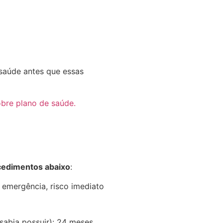
saúde antes que essas
cedimentos abaixo
:
 emergência, risco imediato
sabia possuir): 24 meses.