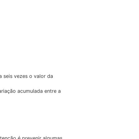
a seis vezes o valor da
ariação acumulada entre a
intenção é prevenir algumas