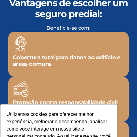
Vantagens de escolher um
seguro predial:
Beneficie-se com:
Cobertura total para danos ao edifício e
áreas comuns
Proteção contra responsabilidade civil
por acidentes no local
Utilizamos cookies para oferecer melhor
Utilizamos cookies para oferecer melhor
experiência, melhorar o desempenho, analisar
experiência, melhorar o desempenho, analisar
como você interage em nosso site e
como você interage em nosso site e
personalizar conteúdo. Ao utilizar este site, você
personalizar conteúdo. Ao utilizar este site, você