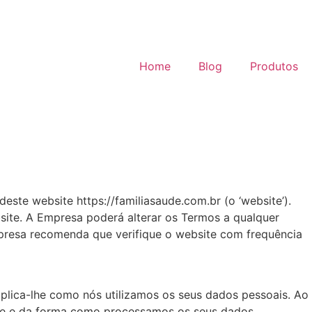
Home
Blog
Produtos
este website https://familiasaude.com.br (o ‘website’).
bsite. A Empresa poderá alterar os Termos a qualquer
mpresa recomenda que verifique o website com frequência
explica-lhe como nós utilizamos os seus dados pessoais. Ao
ade e da forma como processamos os seus dados.