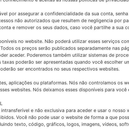
vel por assegurar a confidencialidade da sua conta, senha
cessos não autorizados que resultem de negligencia por pa
 conta e remover os seus dados, caso você partilhe a sua c
poníveis no website. Não poderá utilizar esses serviços c
te. Todos os preços serão publicados separadamente nas p
oder aceder. Poderemos também utilizar sistemas de proc
taxas poderão ser apresentadas quando você escolher u
oderão ser encontrados no seus respectivos websites.
ites, aplicações ou plataformas. Nós não controlamos os w
nesses websites. Nós deixamos esses disponíveis para você
L
ntransferível e não exclusiva para aceder e usar o nosso
oibidos. Você não pode usar o website de forma a que possa d
indo texto, código, gráficos, logos, imagens, vídeos, soft