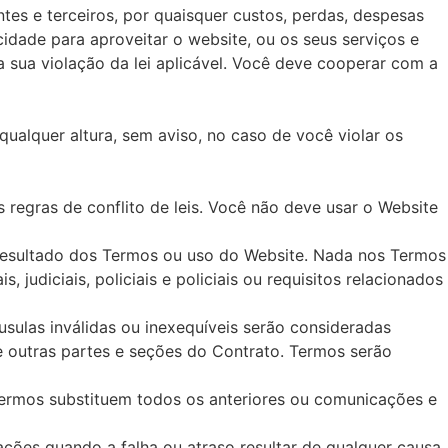
tes e terceiros, por quaisquer custos, perdas, despesas
cidade para aproveitar o website, ou os seus serviços e
a sua violação da lei aplicável. Você deve cooperar com a
ualquer altura, sem aviso, no caso de você violar os
 regras de conflito de leis. Você não deve usar o Website
resultado dos Termos ou uso do Website. Nada nos Termos
judiciais, policiais e policiais ou requisitos relacionados
usulas inválidas ou inexequíveis serão consideradas
 e outras partes e seções do Contrato. Termos serão
Termos substituem todos os anteriores ou comunicações e
ções quando a falha ou atraso resultar de qualquer causa