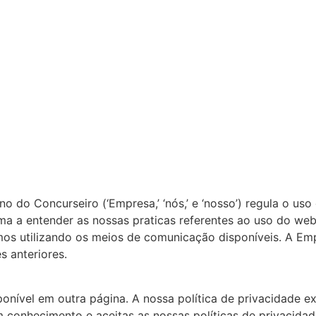
o Concurseiro (‘Empresa,’ ‘nós,’ e ‘nosso’) regula o uso d
rma a entender as nossas praticas referentes ao uso do we
rmos utilizando os meios de comunicação disponíveis. A E
s anteriores.
ponível em outra página. A nossa política de privacidade 
m conhecimento e aceitas as nossas políticas de privacid