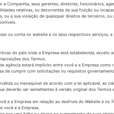
 a Companhia, seus gerentes, diretores, funcionários, agen
lidades relativas, ou decorrentes de sua fruição ou incapa
 ou a sua violação de quaisquer direitos de terceiros, ou 
oníveis.
o ou conta no website e os seus respectivos serviços, a q
antivas do país onde a Empresa está estabelecida, exceto as
disposições dos Termos.
e agência estará implícito entre você e a Empresa como 
de cumprir com solicitações ou requisitos governamentais, 
válida ou inexequível de acordo com a lei aplicável, as clá
 que deverão ser semelhantes à versão original dos Termos
você e a Empresa em relação ao desfrute do Website e os 
tre você e a Empresa.
eis por uma falha ou atraso no cumprimento de suas obriga