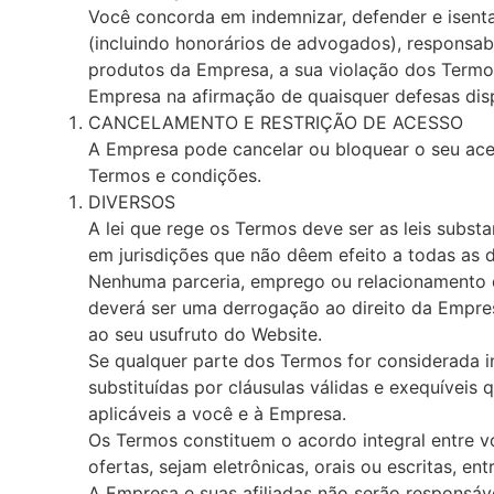
Você concorda em indemnizar, defender e isentar
(incluindo honorários de advogados), responsabi
produtos da Empresa, a sua violação dos Termos,
Empresa na afirmação de quaisquer defesas disp
CANCELAMENTO E RESTRIÇÃO DE ACESSO
A Empresa pode cancelar ou bloquear o seu acess
Termos e condições.
DIVERSOS
A lei que rege os Termos deve ser as leis subst
em jurisdições que não dêem efeito a todas as 
Nenhuma parceria, emprego ou relacionamento d
deverá ser uma derrogação ao direito da Empresa 
ao seu usufruto do Website.
Se qualquer parte dos Termos for considerada in
substituídas por cláusulas válidas e exequíveis
aplicáveis a você e à Empresa.
Os Termos constituem o acordo integral entre 
ofertas, sejam eletrônicas, orais ou escritas, en
A Empresa e suas afiliadas não serão responsáv