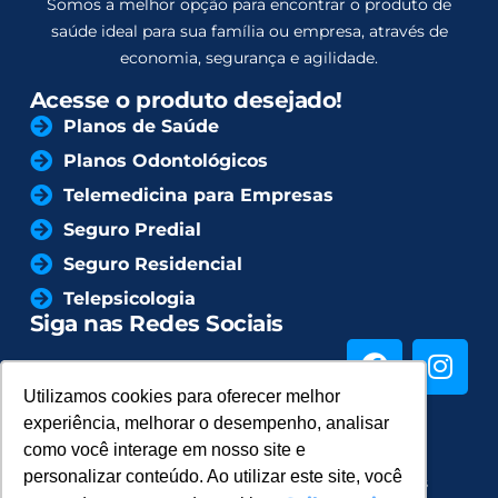
Somos a melhor opção para encontrar o produto de
saúde ideal para sua família ou empresa, através de
economia, segurança e agilidade.
Acesse o produto desejado!
Planos de Saúde
Planos Odontológicos
Telemedicina para Empresas
Seguro Predial
Seguro Residencial
Telepsicologia
Siga nas Redes Sociais
Utilizamos cookies para oferecer melhor
Utilizamos cookies para oferecer melhor
experiência, melhorar o desempenho, analisar
experiência, melhorar o desempenho, analisar
como você interage em nosso site e
como você interage em nosso site e
personalizar conteúdo. Ao utilizar este site, você
personalizar conteúdo. Ao utilizar este site, você
© Copyright 2024 Família Saúde - Todos os direitos