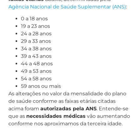
Agência Nacional de Saúde Suplementar (ANS)
:
0 a 18 anos
19 a 23 anos
24 a 28 anos
29 a 33 anos
34 a 38 anos
39 a 43 anos
44 a 48 anos
49 a 53 anos
54 a 58 anos
59 anos ou mais
As alterações no valor da mensalidade do plano
de saúde conforme as faixas etárias citadas
acima foram
autorizadas pela ANS
. Entende-se
que as
necessidades médicas
vão aumentando
conforme nos aproximamos da terceira idade.