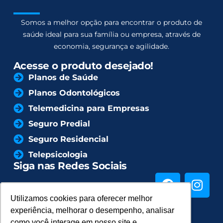
Somos a melhor opção para encontrar o produto de
saúde ideal para sua família ou empresa, através de
economia, segurança e agilidade.
Acesse o produto desejado!
Planos de Saúde
Planos Odontológicos
Telemedicina para Empresas
Seguro Predial
Seguro Residencial
Telepsicologia
Siga nas Redes Sociais
Utilizamos cookies para oferecer melhor
Utilizamos cookies para oferecer melhor
experiência, melhorar o desempenho, analisar
experiência, melhorar o desempenho, analisar
como você interage em nosso site e
como você interage em nosso site e