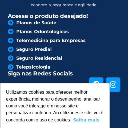
economia, segurança e agilidade.
Acesse o produto desejado!
Planos de Saúde
Planos Odontológicos
Telemedicina para Empresas
Seguro Predial
Seguro Residencial
Telepsicologia
Siga nas Redes Sociais
Utilizamos cookies para oferecer melhor
Utilizamos cookies para oferecer melhor
experiência, melhorar o desempenho, analisar
experiência, melhorar o desempenho, analisar
como você interage em nosso site e
como você interage em nosso site e
personalizar conteúdo. Ao utilizar este site, você
personalizar conteúdo. Ao utilizar este site, você
© Copyright 2024 Família Saúde - Todos os direitos
Saiba mais
Saiba mais
concorda com o uso de cookies.
concorda com o uso de cookies.
reservados
Política de Privacidade
Termos e Condições